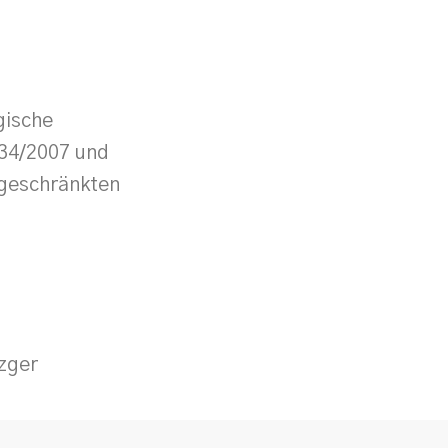
gische
34/2007 und
geschränkten
zger